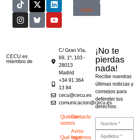
Únete
¡No te
C/ Gran Vía,
CECU es
pierdas
69, 1º, 103 -
miembro de
28013
nada!
Madrid
Recibe nuestras
+34 91 364
últimas noticias y
13 84
consejos para
cecu@cecu.es
defender tus
comunicacion@cecu.es
derechos.
Quiénes
Contacto
somos
Aviso
Qué hacemos
legal