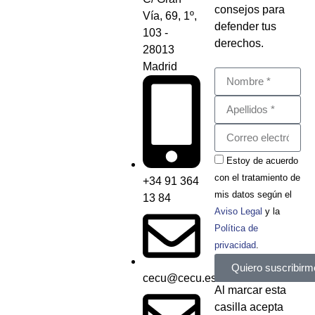
consejos para
Vía, 69, 1º,
defender tus
103 -
derechos.
28013
Madrid
Estoy de acuerdo
con el tratamiento de
+34 91 364
mis datos según el
13 84
Aviso Legal
y la
Política de
privacidad
.
Quiero suscribirm
cecu@cecu.es
Al marcar esta
casilla acepta