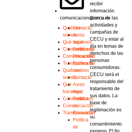
recibir
información
acerca de las
comunicacion@cecu.es
actividades y
Quiénes
Contacto
campañas de
somos
Aviso
CECU y estar al
Qué hacemos
legal
día en temas de
Consumidores
Política de
derechos de las
Comunicación
Privacidad
personas
Transparencia
Política de
consumidoras.
Quiénes
cookies
CECU será el
somos
Contacto
responsable del
Qué
Aviso
tratamiento de
hacemos
legal
sus datos. La
Consumidores
Política
base de
Comunicación
de
legitimación es
Transparencia
Privacidad
su
Política
consentimiento
de
expreso. El fin