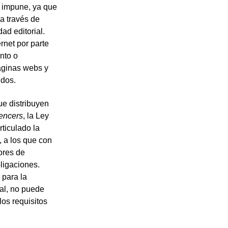
e impune
, ya que
a través de
ad editorial.
rnet por parte
nto o
páginas webs y
idos.
ue distribuyen
uencers
, la Ley
ticulado la
, a los que con
ores de
ligaciones.
 para la
al, no puede
os requisitos