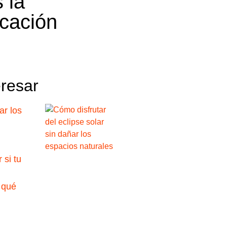
 la
cación
eresar
ar los
 si tu
 qué