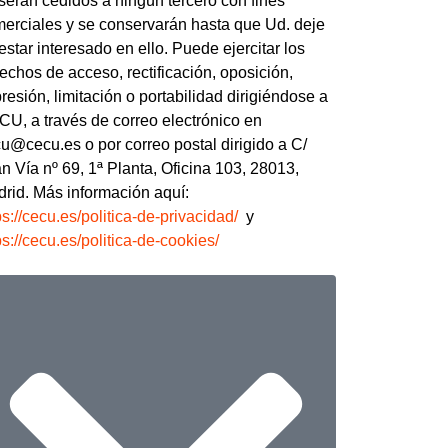
serán cedidos a ningún tercero con fines
erciales y se conservarán hasta que Ud. deje
estar interesado en ello. Puede ejercitar los
echos de acceso, rectificación, oposición,
resión, limitación o portabilidad dirigiéndose a
U, a través de correo electrónico en
u@cecu.es o por correo postal dirigido a C/
n Vía nº 69, 1ª Planta, Oficina 103, 28013,
rid. Más información aquí:
ps://cecu.es/politica-de-privacidad/
y
ps://cecu.es/politica-de-cookies/