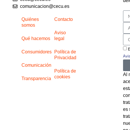
def
comunicacion@cecu.es
Quiénes
Contacto
somos
Aviso
Qué hacemos
legal
E
Consumidores
Política de
Avi
Privacidad
Comunicación
Política de
Al 
cookies
Transparencia
ace
est
con
tra
es 
tra
nue