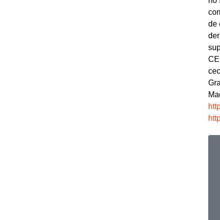
no 
com
de 
der
sup
CEC
cec
Gra
Mad
htt
htt