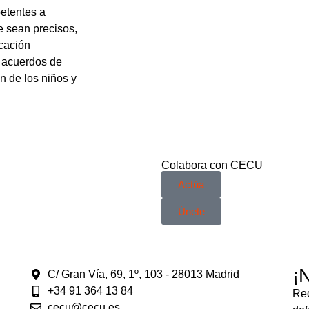
petentes a
e sean precisos
,
icación
s
acuerdos de
n de los niños y
Colabora con CECU
Actúa
Únete
¡
C/ Gran Vía, 69, 1º, 103 - 28013 Madrid
+34 91 364 13 84
Rec
cecu@cecu.es