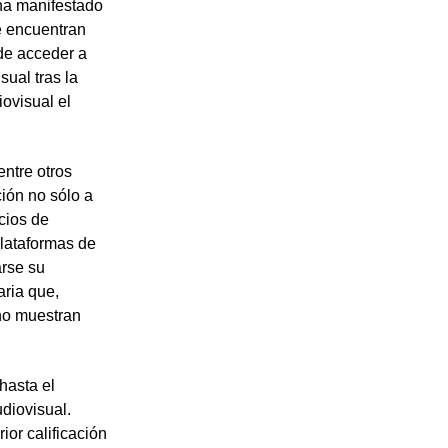
 ha manifestado
e encuentran
 de
acceder a
sual tras la
ovisual el
entre otros
ción no sólo a
icios de
lataformas de
arse su
aria que,
no muestran
hasta el
diovisual.
ior calificación