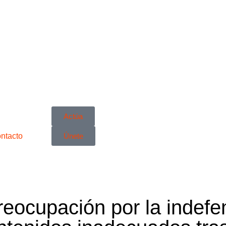
Actúa
ntacto
Únete
eocupación por la indefe