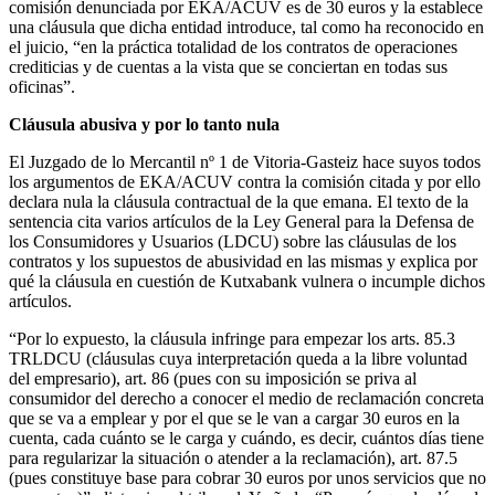
comisión denunciada por EKA/ACUV es de 30 euros y la establece
una cláusula que dicha entidad introduce, tal como ha reconocido en
el juicio, “en la práctica totalidad de los contratos de operaciones
crediticias y de cuentas a la vista que se conciertan en todas sus
oficinas”.
Cláusula abusiva y por lo tanto nula
El Juzgado de lo Mercantil nº 1 de Vitoria-Gasteiz hace suyos todos
los argumentos de EKA/ACUV contra la comisión citada y por ello
declara nula la cláusula contractual de la que emana. El texto de la
sentencia cita varios artículos de la Ley General para la Defensa de
los Consumidores y Usuarios (LDCU) sobre las cláusulas de los
contratos y los supuestos de abusividad en las mismas y explica por
qué la cláusula en cuestión de Kutxabank vulnera o incumple dichos
artículos.
“Por lo expuesto, la cláusula infringe para empezar los arts. 85.3
TRLDCU (cláusulas cuya interpretación queda a la libre voluntad
del empresario), art. 86 (pues con su imposición se priva al
consumidor del derecho a conocer el medio de reclamación concreta
que se va a emplear y por el que se le van a cargar 30 euros en la
cuenta, cada cuánto se le carga y cuándo, es decir, cuántos días tiene
para regularizar la situación o atender a la reclamación), art. 87.5
(pues constituye base para cobrar 30 euros por unos servicios que no