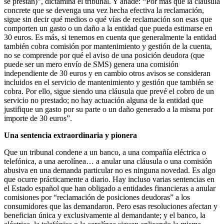
se prestan)”, dictamina el tribunal. Y añade: “Por más que la cláusula
concrete que se devenga una vez hecha efectiva la reclamación,
sigue sin decir qué medios o qué vías de reclamación son esas que
comporten un gasto o un daño a la entidad que pueda estimarse en
30 euros. Es más, si tenemos en cuenta que generalmente la entidad
también cobra comisión por mantenimiento y gestión de la cuenta,
no se comprende por qué el aviso de una posición deudora (que
puede ser un mero envío de SMS) genera una comisión
independiente de 30 euros y en cambio otros avisos se consideran
incluidos en el servicio de mantenimiento y gestión que también se
cobra. Por ello, sigue siendo una cláusula que prevé el cobro de un
servicio no prestado; no hay actuación alguna de la entidad que
justifique un gasto por su parte o un daño generado a la misma por
importe de 30 euros”.
Una sentencia extraordinaria y pionera
Que un tribunal condene a un banco, a una compañía eléctrica o
telefónica, a una aerolínea… a anular una cláusula o una comisión
abusiva en una demanda particular no es ninguna novedad. Es algo
que ocurre prácticamente a diario. Hay incluso varias sentencias en
el Estado español que han obligado a entidades financieras a anular
comisiones por “reclamación de posiciones deudoras” a los
consumidores que las demandaron. Pero esas resoluciones afectan y
benefician única y exclusivamente al demandante; y el banco, la