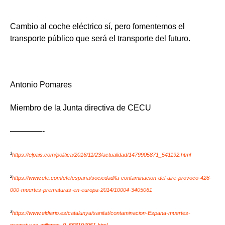
Cambio al coche eléctrico sí, pero fomentemos el
transporte público que será el transporte del futuro.
Antonio Pomares
Miembro de la Junta directiva de CECU
————-
1
https://elpais.com/politica/2016/11/23/actualidad/1479905871_541192.html
2
https://www.efe.com/efe/espana/sociedad/la-contaminacion-del-aire-provoco-428-
000-muertes-prematuras-en-europa-2014/10004-3405061
3
https://www.eldiario.es/catalunya/sanitat/contaminacion-Espana-muertes-