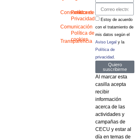
Consumidores
Política de
Privacidad
Estoy de acuerdo
Comunicación
con el tratamiento de
Política de
mis datos según el
cookies
Transparencia
Aviso Legal
y la
Política de
privacidad
.
Quiero
suscribirme
Al marcar esta
casilla acepta
recibir
información
acerca de las
actividades y
campañas de
CECU y estar al
día en temas de