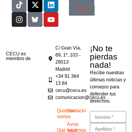
Únete
¡No te
C/ Gran Vía,
CECU es
pierdas
69, 1º, 103 -
miembro de
28013
nada!
Madrid
Recibe nuestras
+34 91 364
últimas noticias y
13 84
consejos para
cecu@cecu.es
defender tus
comunicacion@cecu.es
derechos.
Quiénes
Contacto
somos
Aviso
Qué hacemos
legal