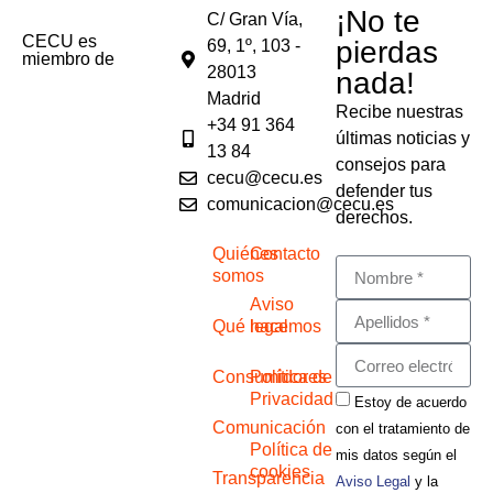
¡No te
C/ Gran Vía,
CECU es
pierdas
69, 1º, 103 -
miembro de
28013
nada!
Madrid
Recibe nuestras
+34 91 364
últimas noticias y
13 84
consejos para
cecu@cecu.es
defender tus
comunicacion@cecu.es
derechos.
Quiénes
Contacto
somos
Aviso
Qué hacemos
legal
Consumidores
Política de
Privacidad
Estoy de acuerdo
Comunicación
con el tratamiento de
Política de
mis datos según el
cookies
Transparencia
Aviso Legal
y la