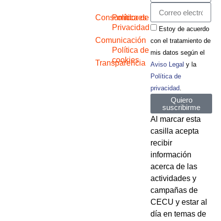
Consumidores
Política de
Privacidad
Estoy de acuerdo
Comunicación
con el tratamiento de
Política de
mis datos según el
cookies
Transparencia
Aviso Legal
y la
Política de
privacidad
.
Quiero
suscribirme
Al marcar esta
casilla acepta
recibir
información
acerca de las
actividades y
campañas de
CECU y estar al
día en temas de