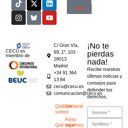
Únete
¡No te
C/ Gran Vía,
CECU es
pierdas
69, 1º, 103 -
miembro de
28013
nada!
Madrid
Recibe nuestras
+34 91 364
últimas noticias y
13 84
consejos para
cecu@cecu.es
defender tus
comunicacion@cecu.es
derechos.
Quiénes
Contacto
somos
Aviso
Qué hacemos
legal