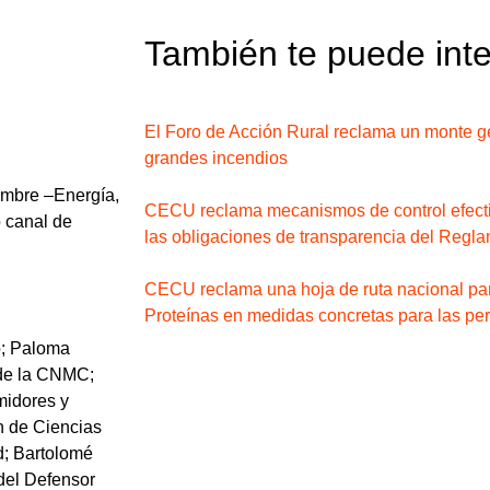
También te puede int
El Foro de Acción Rural reclama un monte ge
grandes incendios
iembre –Energía,
CECU reclama mecanismos de control efectiv
o canal de
las obligaciones de transparencia del Reglam
CECU reclama una hoja de ruta nacional par
Proteínas en medidas concretas para las p
o
;
Paloma
de la
CNMC
;
idores y
n de Ciencias
d
;
B
artolomé
del
Defensor