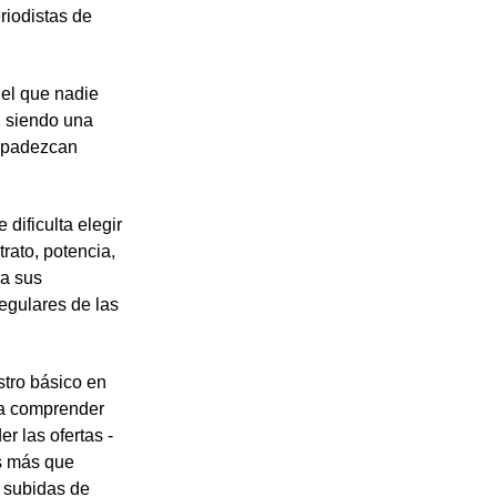
riodistas de
del que nadie
, siendo una
e padezcan
dificulta elegir
rato, potencia,
 a sus
regulares de las
tro básico en
ra comprender
r las ofertas -
as más que
s subidas de