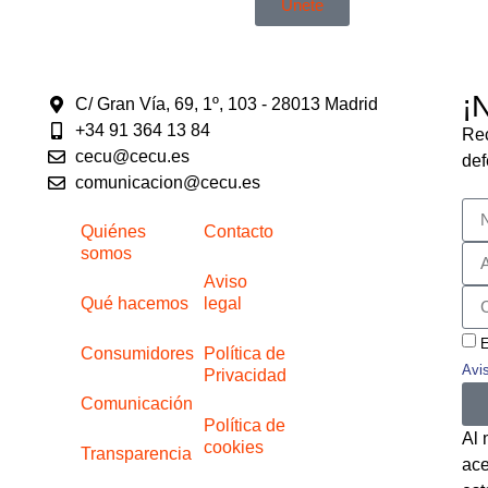
Únete
¡
C/ Gran Vía, 69, 1º, 103 - 28013 Madrid
+34 91 364 13 84
Rec
cecu@cecu.es
def
comunicacion@cecu.es
Quiénes
Contacto
somos
Aviso
Qué hacemos
legal
E
Consumidores
Política de
Avi
Privacidad
Comunicación
Política de
Al 
cookies
Transparencia
ace