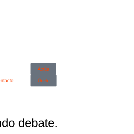
Actúa
ntacto
Únete
do debate.