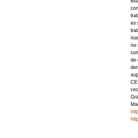
est
con
tra
es 
tra
nue
no 
com
de 
der
sup
CEC
cec
Gra
Mad
htt
htt