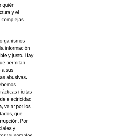
e quién
tura y el
s complejas
s organismos
la información
ble y justo. Hay
que permitan
e a sus
cas abusivas.
debemos
ácticas ilícitas
de electricidad
, velar por los
stados, que
errupción. Por
iales y
res vulnerables