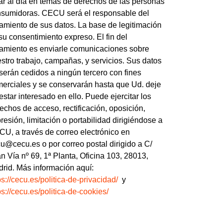
ar al día en temas de derechos de las personas
sumidoras. CECU será el responsable del
tamiento de sus datos. La base de legitimación
su consentimiento expreso. El fin del
tamiento es enviarle comunicaciones sobre
stro trabajo, campañas, y servicios. Sus datos
serán cedidos a ningún tercero con fines
erciales y se conservarán hasta que Ud. deje
estar interesado en ello. Puede ejercitar los
echos de acceso, rectificación, oposición,
resión, limitación o portabilidad dirigiéndose a
U, a través de correo electrónico en
u@cecu.es o por correo postal dirigido a C/
n Vía nº 69, 1ª Planta, Oficina 103, 28013,
rid. Más información aquí:
ps://cecu.es/politica-de-privacidad/
y
ps://cecu.es/politica-de-cookies/