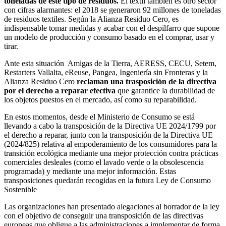
toneladas de este tipo de residuos.
El textil también es otro sector
con cifras alarmantes: el 2018 se generaron 92 millones de toneladas
de residuos textiles. Según la Alianza Residuo Cero, es
indispensable tomar medidas y acabar con el despilfarro que supone
un modelo de producción y consumo basado en el comprar, usar y
tirar.
Ante esta situación Amigas de la Tierra, AERESS, CECU, Setem,
Restarters Vallalta, eReuse, Pangea, Ingeniería sin Fronteras y la
Alianza Residuo Cero
reclaman una trasposición de la directiva
por el derecho a reparar efectiva
que garantice la durabilidad de
los objetos puestos en el mercado, así como su reparabilidad.
En estos momentos, desde el Ministerio de Consumo se está
llevando a cabo la transposición de la Directiva UE 2024/1799 por
el derecho a reparar, junto con la transposición de la Directiva UE
(2024/825) relativa al empoderamiento de los consumidores para la
transición ecológica mediante una mejor protección contra prácticas
comerciales desleales (como el lavado verde o la obsolescencia
programada) y mediante una mejor información. Estas
transposiciones quedarán recogidas en la futura Ley de Consumo
Sostenible
Las organizaciones han presentado alegaciones al borrador de la ley
con el objetivo de conseguir una transposición de las directivas
europeas que obligue a las administraciones a implementar de forma