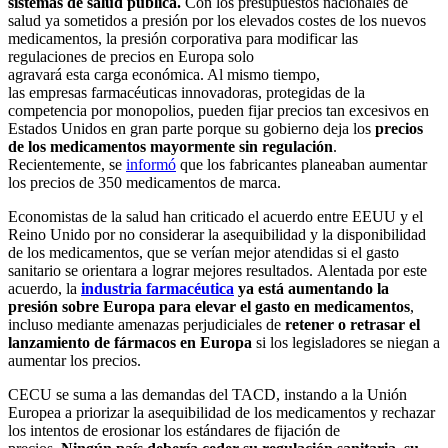
sistemas de salud pública.
Con los presupuestos nacionales de
salud ya sometidos a presión por los elevados costes de los nuevos
medicamentos, la presión corporativa para modificar las
regulaciones de precios en Europa solo
agravará esta carga económica. Al mismo tiempo,
las empresas farmacéuticas innovadoras, protegidas de la
competencia por monopolios, pueden fijar precios tan excesivos en
Estados Unidos en gran parte porque su gobierno deja los
precios
de los medicamentos mayormente sin regulación
.
Recientemente, se
informó
que los fabricantes planeaban aumentar
los precios de 350 medicamentos de marca.
Economistas de la salud han criticado el acuerdo entre
EEUU y el
Reino Unido por no considerar la asequibilidad y la disponibilidad
de los medicamentos, que se verían mejor atendidas si el gasto
sanitario se orientara a lograr mejores resultados.
Alentada por este
acuerdo, la
industria farmacéutica
ya está aumentando la
presión sobre Europa para elevar el gasto en medicamentos
,
incluso mediante amenazas perjudiciales de
retener o retrasar el
lanzamiento de fármacos en Europa
si los legisladores se niegan a
aumentar los precios.
CECU se suma a las demandas del TACD, instando a la Unión
Europea a
priorizar la asequibilidad de los medicamentos
y rechazar
los intentos de erosionar los estándares de fijación de