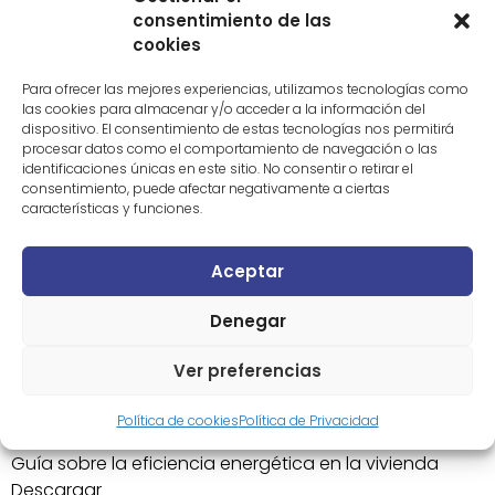
consentimiento de las
cookies
Código Técnico de Edificación ’08 Descargar –
Actualización
Para ofrecer las mejores experiencias, utilizamos tecnologías como
las cookies para almacenar y/o acceder a la información del
Enerbuilding. Eficiencia
dispositivo. El consentimiento de estas tecnologías nos permitirá
procesar datos como el comportamiento de navegación o las
energética en viviendas
identificaciones únicas en este sitio. No consentir o retirar el
consentimiento, puede afectar negativamente a ciertas
características y funciones.
Enerbuilding. Eficiencia energética en viviendas
Aceptar
Descargar
Denegar
Guía sobre la eficiencia
Ver preferencias
energética en la vivienda
Política de cookies
Política de Privacidad
Guía sobre la eficiencia energética en la vivienda
Descargar