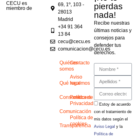
CECU es
pierdas
69, 1º, 103 -
miembro de
28013
nada!
Madrid
Recibe nuestras
+34 91 364
últimas noticias y
13 84
consejos para
cecu@cecu.es
defender tus
comunicacion@cecu.es
derechos.
Quiénes
Contacto
somos
Aviso
Qué hacemos
legal
Consumidores
Política de
Privacidad
Estoy de acuerdo
Comunicación
con el tratamiento de
Política de
mis datos según el
cookies
Transparencia
Aviso Legal
y la
Política de