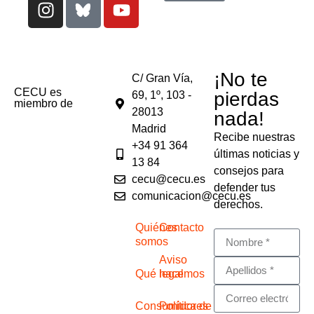
¡No te
C/ Gran Vía,
CECU es
pierdas
69, 1º, 103 -
miembro de
28013
nada!
Madrid
Recibe nuestras
+34 91 364
últimas noticias y
13 84
consejos para
cecu@cecu.es
defender tus
comunicacion@cecu.es
derechos.
Quiénes
Contacto
somos
Aviso
Qué hacemos
legal
Consumidores
Política de