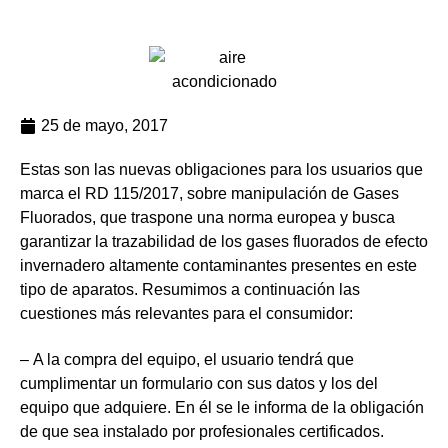
25 de mayo, 2017
Estas son las nuevas obligaciones para los usuarios que
marca el RD 115/2017, sobre manipulación de Gases
Carlos
Fluorados, que traspone una norma europea y busca
Martínez.
garantizar la trazabilidad de los gases fluorados de efecto
Comisiones
invernadero altamente contaminantes presentes en este
Obreras.
tipo de aparatos. Resumimos a continuación las
608
cuestiones más relevantes para el consumidor:
75
56
–
A la compra del equipo
, el usuario tendrá que
77
cumplimentar un formulario con sus datos y los del
Sagrario
equipo que adquiere. En él se le informa de la obligación
Monedero.
de que sea instalado por profesionales certificados.