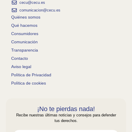
el
cecu@cecu.es
Clima,
comunicacion@cecu.es
Manos
Quiénes somos
Unidas,
Qué hacemos
InspirAction,
Consumidores
ONGAWA,
Comunicación
UPA,
ATTAC, Avaaz,
Transparencia
FRAVM,
Contacto
AMA,
Aviso legal
Px1NME,
Política de Privacidad
ECODES,
Política de cookies
Fundación
Global
Nature,
Oxfam
¡No te pierdas nada!
Intermon,
Recibe nuestras últimas noticias y consejos para defender
Alianza
tus derechos.
por la