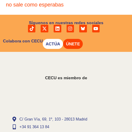
no sale como esperabas
apoyan
esta
propuesta:
Síguenos en nuestras redes sociales
Amigos
de la
Tierra, Ecologistas
Colabora con CECU
ACTÚA
ÚNETE
en
Acción,
Greenpeace,
SEO/BirdLife,
WWF, CCOO,
CECU es miembro de
USO,
Caritas
Española,
Movimiento
Católico
Mundial
C/ Gran Vía, 69, 1º, 103 - 28013 Madrid
por
+34 91 364 13 84