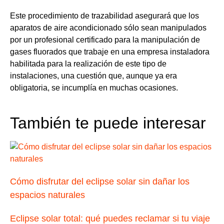
organizaciones
Este procedimiento de trazabilidad asegurará que los
ecologistas,
aparatos de aire acondicionado sólo sean manipulados
sindicales,
por un profesional certificado para la manipulación de
de
gases fluorados que trabaje en una empresa instaladora
cooperación
habilitada para la realización de este tipo de
al
instalaciones, una cuestión que, aunque ya era
desarrollo,
obligatoria, se incumplía en muchas ocasiones.
de
acción
rural,
También te puede interesar
de
agricultores,
vecinales,
católicas
y
Cómo disfrutar del eclipse solar sin dañar los
de
espacios naturales
consumidores;
entre
Eclipse solar total: qué puedes reclamar si tu viaje
otras,