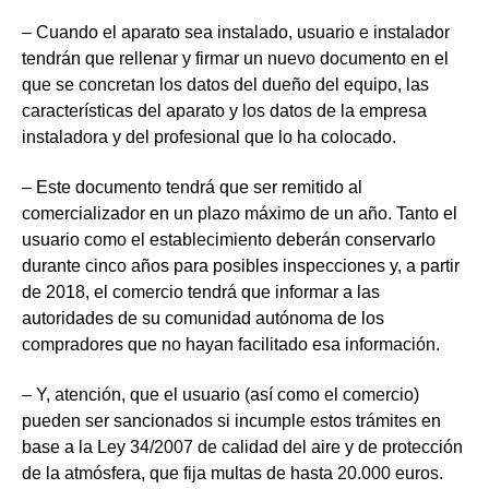
InspirAction.
615
–
Cuando el aparato sea instalado
, usuario e instalador
23
tendrán que rellenar y firmar un nuevo documento en el
98
que se concretan los datos del dueño del equipo, las
78
características del aparato y los datos de la empresa
instaladora y del profesional que lo ha colocado.
– Este documento tendrá que
ser remitido al
*Alianza
comercializador en un plazo máximo de un año
. Tanto el
por
usuario como el establecimiento deberán conservarlo
el
durante cinco años para posibles inspecciones y, a partir
Clima
de 2018, el comercio tendrá que informar a las
es
autoridades de su comunidad autónoma de los
una
compradores que no hayan facilitado esa información.
coalición
– Y, atención, que el usuario (así como el comercio)
de
pueden ser sancionados
más
si incumple estos trámites en
base a la Ley 34/2007 de calidad del aire y de protección
de
de la atmósfera, que fija multas de hasta 20.000 euros.
400