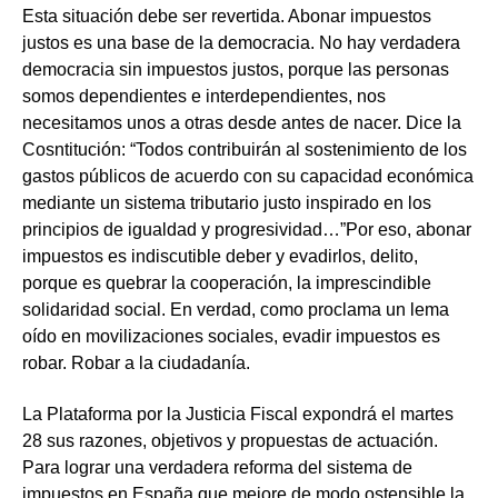
Esta situación debe ser revertida. Abonar impuestos
bajo
justos es una base de la democracia. No hay verdadera
la
democracia sin impuestos justos, porque las personas
subvención
somos dependientes e interdependientes, nos
de
necesitamos unos a otras desde antes de nacer. Dice la
la
Cosntitución: “Todos contribuirán al sostenimiento de los
Secretaría
gastos públicos de acuerdo con su capacidad económica
de
mediante un sistema tributario justo inspirado en los
Estado
principios de igualdad y progresividad…”Por eso, abonar
de
impuestos es indiscutible deber y evadirlos, delito,
Asuntos
porque es quebrar la cooperación, la imprescindible
Exteriores.
solidaridad social. En verdad, como proclama un lema
oído en movilizaciones sociales, evadir impuestos es
robar. Robar a la ciudadanía.
La Plataforma por la Justicia Fiscal expondrá el martes
28 sus razones, objetivos y propuestas de actuación.
Para lograr una verdadera reforma del sistema de
impuestos en España que mejore de modo ostensible la