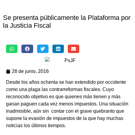
Se presenta públicamente la Plataforma por
la Justicia Fiscal
28 de junio, 2016
CECU
viene
Desde los años ochenta se han extendido por occidente
desarrollando
como una plaga las contrarreformas fiscales. Cuyo
a
reconocido objetivo es que quienes más tienen y más
lo
ganan paguen cada vez menos impuestos. Una situación
largo
inadmisible, aún sin contar con el grave quebranto que
de
supone la evasión de impuestos de la que hay muchas
este
noticias los últimos tiempos.
año,