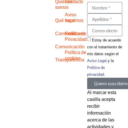
Quiénes
Contacto
somos
Aviso
Qué hacemos
legal
Consumidores
Política de
Privacidad
Estoy de acuerdo
Comunicación
con el tratamiento de
Política de
mis datos según el
cookies
Transparencia
Aviso Legal
y la
Política de
privacidad
.
Quiero suscribirm
Al marcar esta
casilla acepta
recibir
información
acerca de las
actividades y