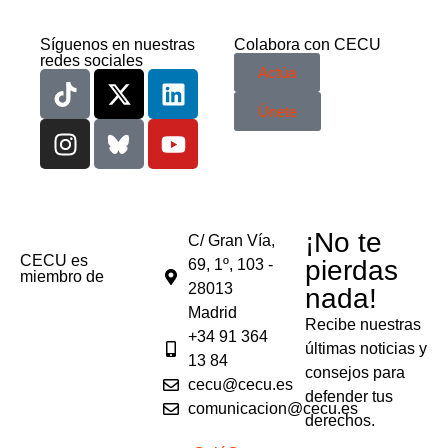
Síguenos en nuestras
Colabora con CECU
redes sociales
Actúa
Únete
¡No te
C/ Gran Vía,
CECU es
pierdas
69, 1º, 103 -
miembro de
28013
nada!
Madrid
Recibe nuestras
+34 91 364
últimas noticias y
13 84
consejos para
cecu@cecu.es
defender tus
comunicacion@cecu.es
derechos.