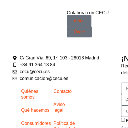
Colabora con CECU
Actúa
Únete
¡
C/ Gran Vía, 69, 1º, 103 - 28013 Madrid
+34 91 364 13 84
Rec
cecu@cecu.es
def
comunicacion@cecu.es
Quiénes
Contacto
somos
Aviso
Qué hacemos
legal
E
Consumidores
Política de
Avi