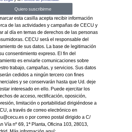
Quiero suscribirme
marcar esta casilla acepta recibir información
rca de las actividades y campañas de CECU y
ar al día en temas de derechos de las personas
sumidoras. CECU será el responsable del
tamiento de sus datos. La base de legitimación
su consentimiento expreso. El fin del
tamiento es enviarle comunicaciones sobre
stro trabajo, campañas, y servicios. Sus datos
serán cedidos a ningún tercero con fines
erciales y se conservarán hasta que Ud. deje
estar interesado en ello. Puede ejercitar los
echos de acceso, rectificación, oposición,
resión, limitación o portabilidad dirigiéndose a
U, a través de correo electrónico en
u@cecu.es o por correo postal dirigido a C/
n Vía nº 69, 1ª Planta, Oficina 103, 28013,
rid. Más información aquí: