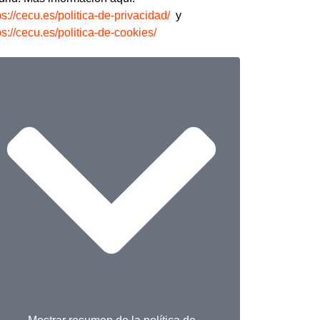
ps://cecu.es/politica-de-privacidad/
y
ps://cecu.es/politica-de-cookies/