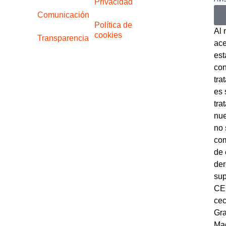
Privacidad
Comunicación
Política de
Al 
cookies
Transparencia
ace
est
con
tra
es 
tra
nue
no 
com
de 
der
sup
CEC
cec
Gra
Mad