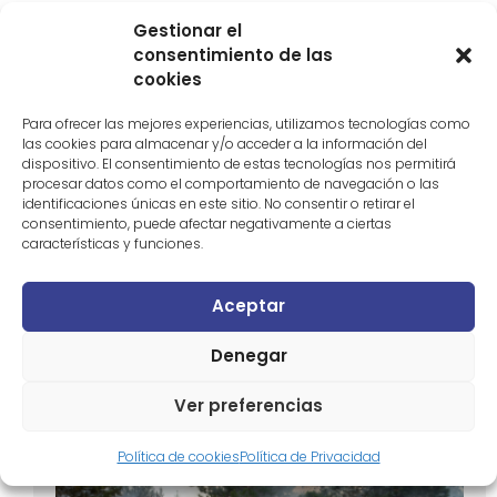
mejoras para garantizar que cumpla con sus
Gestionar el
objetivos de generar un parque de vivienda
consentimiento de las
social verdaderamente asequible, permanente y
cookies
accesible para todas las personas,
especialmente para las más vulnerables
”.
Para ofrecer las mejores experiencias, utilizamos tecnologías como
Además, la organización tiende la mano al
las cookies para almacenar y/o acceder a la información del
dispositivo. El consentimiento de estas tecnologías nos permitirá
ministerio de Vivienda para colaborar y asegurar
procesar datos como el comportamiento de navegación o las
que la voz de las personas consumidoras sea
identificaciones únicas en este sitio. No consentir o retirar el
tenida en cuenta en las políticas de vivienda.
consentimiento, puede afectar negativamente a ciertas
características y funciones.
Consulta aquí en detalle todas las aportaciones
.
Aceptar
También te puede interesar
Denegar
Ver preferencias
Política de cookies
Política de Privacidad