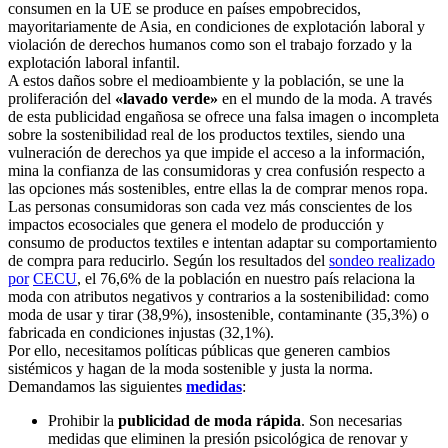
consumen en la UE se produce en países empobrecidos,
mayoritariamente de Asia, en condiciones de explotación laboral y
violación de derechos humanos como son el trabajo forzado y la
explotación laboral infantil.
A estos daños sobre el medioambiente y la población, se une la
proliferación del
«lavado verde»
en el mundo de la moda. A través
de esta publicidad engañosa se ofrece una falsa imagen o incompleta
sobre la sostenibilidad real de los productos textiles, siendo una
vulneración de derechos ya que impide el acceso a la información,
mina la confianza de las consumidoras y crea confusión respecto a
las opciones más sostenibles, entre ellas la de comprar menos ropa.
Las personas consumidoras son cada vez más conscientes de los
impactos ecosociales que genera el modelo de producción y
consumo de productos textiles e intentan adaptar su comportamiento
de compra para reducirlo. Según los resultados del
sondeo realizado
por
CECU
, el 76,6% de la población en nuestro país relaciona la
moda con atributos negativos y contrarios a la sostenibilidad: como
moda de usar y tirar (38,9%), insostenible, contaminante (35,3%) o
fabricada en condiciones injustas (32,1%).
Por ello, necesitamos políticas públicas que generen cambios
sistémicos y hagan de la moda sostenible y justa la norma.
Demandamos las siguientes
medidas
:
Prohibir la
publicidad de moda rápida
. Son necesarias
medidas que eliminen la presión psicológica de renovar y