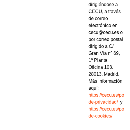
dirigiéndose a
CECU, a través
de correo
electrónico en
cecu@cecu.es o
por correo postal
dirigido a C/
Gran Vía nº 69,
1ª Planta,
Oficina 103,
28013, Madrid.
Más información
aquí:
https://cecu.es/politi
de-privacidad/
y
https://cecu.es/politi
de-cookies/