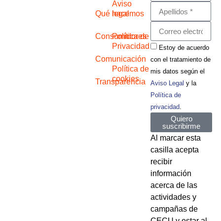
Aviso
Qué hacemos
legal
Consumidores
Política de
Privacidad
Estoy de acuerdo
Comunicación
con el tratamiento de
Política de
mis datos según el
cookies
Transparencia
Aviso Legal
y la
Política de
privacidad
.
Quiero
suscribirme
Al marcar esta
casilla acepta
recibir
información
acerca de las
actividades y
campañas de
CECU y estar al