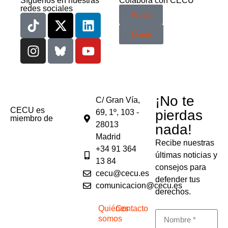
Síguenos en nuestras
Colabora con CECU
redes sociales
Actúa
Únete
¡No te
C/ Gran Vía,
CECU es
pierdas
69, 1º, 103 -
miembro de
28013
nada!
Madrid
Recibe nuestras
+34 91 364
últimas noticias y
13 84
consejos para
cecu@cecu.es
defender tus
comunicacion@cecu.es
derechos.
Quiénes
Contacto
somos