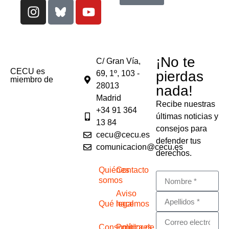
¡No te
C/ Gran Vía,
CECU es
pierdas
69, 1º, 103 -
miembro de
28013
nada!
Madrid
Recibe nuestras
+34 91 364
últimas noticias y
13 84
consejos para
cecu@cecu.es
defender tus
comunicacion@cecu.es
derechos.
Quiénes
Contacto
somos
Aviso
Qué hacemos
legal
Consumidores
Política de