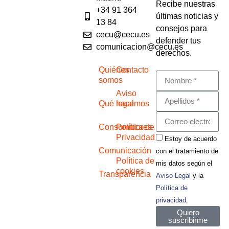
Recibe nuestras
+34 91 364
últimas noticias y
13 84
consejos para
cecu@cecu.es
defender tus
comunicacion@cecu.es
derechos.
Quiénes
Contacto
somos
Aviso
Qué hacemos
legal
Consumidores
Política de
Privacidad
Estoy de acuerdo
Comunicación
con el tratamiento de
Política de
mis datos según el
cookies
Transparencia
Aviso Legal
y la
Política de
privacidad
.
Quiero
suscribirme