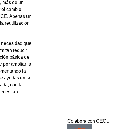
s, más de un
r el cambio
OMCE. Apenas un
a reutilización
te necesidad que
rmitan reducir
ción básica de
r por ampliar la
fomentando la
de ayudas en la
ada, con la
necesitan.
Colabora con CECU