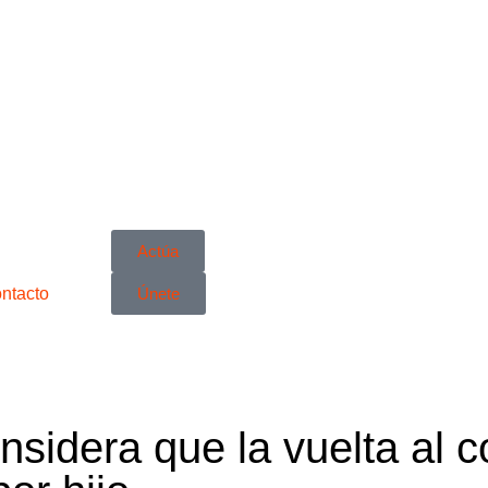
Actúa
ntacto
Únete
sidera que la vuelta al co