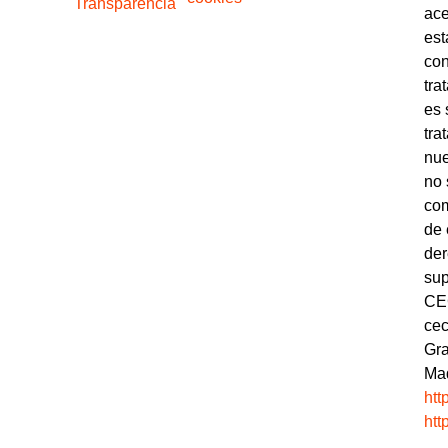
Transparencia
ace
est
con
tra
es 
tra
nue
no 
com
de 
der
sup
CEC
cec
Gra
Mad
htt
htt