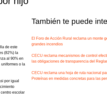
or hijo
También te puede int
El Foro de Acción Rural reclama un monte ge
grandes incendios
lla de este
es (82%) la
CECU reclama mecanismos de control efectiv
anza al 90% en
las obligaciones de transparencia del Reglam
 uniformes o la
CECU reclama una hoja de ruta nacional par
Proteínas en medidas concretas para las p
si por igual
ecimiento
 centro escolar