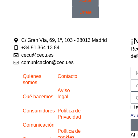
Actúa
Únete
¡
C/ Gran Vía, 69, 1º, 103 - 28013 Madrid
+34 91 364 13 84
Rec
cecu@cecu.es
def
comunicacion@cecu.es
Quiénes
Contacto
somos
Aviso
Qué hacemos
legal
E
Consumidores
Política de
Avi
Privacidad
Comunicación
Política de
Al 
cookies