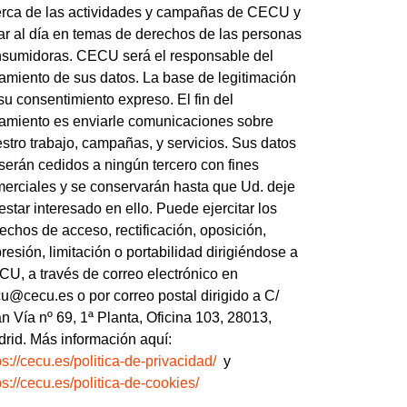
rca de las actividades y campañas de CECU y
ar al día en temas de derechos de las personas
sumidoras. CECU será el responsable del
tamiento de sus datos. La base de legitimación
su consentimiento expreso. El fin del
tamiento es enviarle comunicaciones sobre
stro trabajo, campañas, y servicios. Sus datos
serán cedidos a ningún tercero con fines
erciales y se conservarán hasta que Ud. deje
estar interesado en ello. Puede ejercitar los
echos de acceso, rectificación, oposición,
resión, limitación o portabilidad dirigiéndose a
U, a través de correo electrónico en
u@cecu.es o por correo postal dirigido a C/
n Vía nº 69, 1ª Planta, Oficina 103, 28013,
rid. Más información aquí:
ps://cecu.es/politica-de-privacidad/
y
ps://cecu.es/politica-de-cookies/