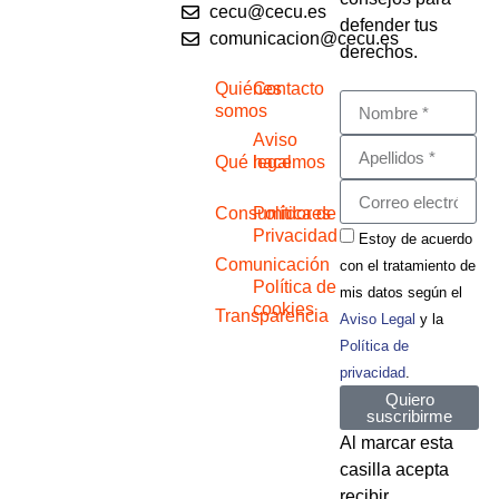
cecu@cecu.es
defender tus
comunicacion@cecu.es
derechos.
Quiénes
Contacto
somos
Aviso
Qué hacemos
legal
Consumidores
Política de
Privacidad
Estoy de acuerdo
Comunicación
con el tratamiento de
Política de
mis datos según el
cookies
Transparencia
Aviso Legal
y la
Política de
privacidad
.
Quiero
suscribirme
Al marcar esta
casilla acepta
recibir