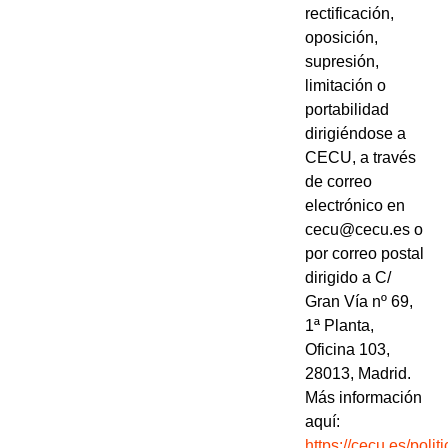
rectificación,
oposición,
supresión,
limitación o
portabilidad
dirigiéndose a
CECU, a través
de correo
electrónico en
cecu@cecu.es o
por correo postal
dirigido a C/
Gran Vía nº 69,
1ª Planta,
Oficina 103,
28013, Madrid.
Más información
aquí:
https://cecu.es/politi