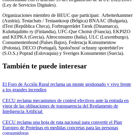
(Ley de Servicios Digitales).
Organizaciones miembro de BEUC que participan: Arbeiterkammer
(Austria), Testachats / Testaankoop (Bélgica) BNAAC (Bulgaria),
dTest (República Checa), Forbrugerrådet Tænk (Dinamarca),
Kuluttajaliitto ry (Finlandia), UFC-Que Choisir (Francia), EKPIZO
and KEPKA (Grecia), Altroconsumo (Italia), ULC (Luxemburgo),
Consumentenbond (Países Bajos), Federacja Konsumentow
(Polonia), DECO (Portugal), Spoločnosť ochrany spotrebiteľov
(S.O.S.) Poprad (Eslovaquia) y Sveriges Konsumenter (Suecia).
También te puede interesar
El Foro de Acción Rural reclama un monte gestionado y vivo frente
a los grandes incendios
CECU reclama mecanismos de control efectivos ante la entrada en
vigor de las obligaciones de transparencia del Reglamento de
Inteligencia Artificial
CECU reclama una hoja de ruta nacional para convertir el Plan
Europeo de Proteínas en medidas concretas para las personas
consumidoras