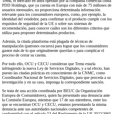
Temu, el mercado en línea operado por la compañía comercial china
PDD Holdings, que ya cuenta en Europa con más de 75 millones de
usuarios mensuales, no proporciona determinada información
relevante para los consumidores europeos, como, por ejemplo, la
identidad del vendedor, para confirmar si el producto cumple con los
requisitos de seguridad de la UE o sobre sus sistemas de
recomendación, para conocer cuáles son los diferentes criterios que
utiliza para proponer determinados productos.
Además, la citada plataforma está plagada de técnicas de
manipulación (patrones oscuros) para lograr que los consumidores
gasten más de lo que originalmente querrían o para complicar el
proceso de cerrar su cuenta.
Por todo ello, OCU y CECU consideran que Temu estaría
infringiendo la nueva Ley de Servicios Digitales, y a tal efecto, han
puesto las citadas prácticas en conocimiento de la CNMC, como
Coordinador Nacional de Servicios Digitales, para que proceda a su
investigación y en su caso, imponga la correspondiente sanción.
Se trata de una acción coordinada por BEUC (la Organización
Europea de Consumidores), quien ha presentado una denuncia ante
la Comisión Europea, mientras que 17 de sus miembros, entre los
que se encuentran OCU y CECU, estamos presentando la misma
denuncia ante sus autoridades nacionales competentes de
conformidad con el artículo 53 del Reglamento de la UE 2022/2065