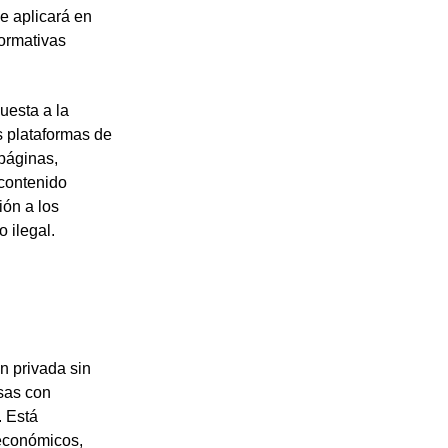
se aplicará en
normativas
esta a la
s plataformas de
 páginas,
 contenido
ión a los
 ilegal.
n privada sin
sas con
 Está
económicos,