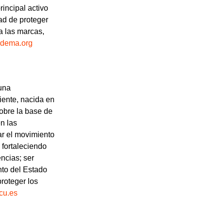
incipal activo
ad de proteger
a las marcas,
dema.org
una
iente, nacida en
obre la base de
n las
r el movimiento
 fortaleciendo
ncias; ser
nto del Estado
roteger los
cu.es