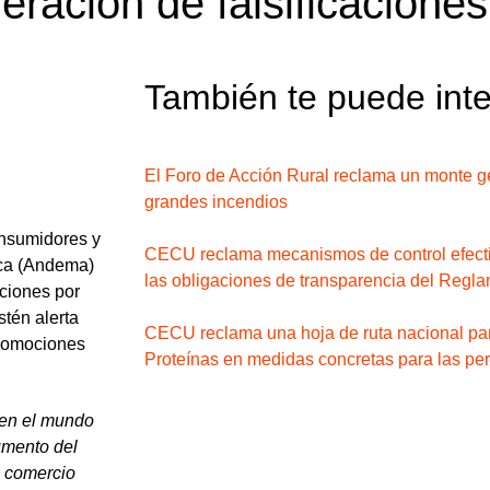
eración de falsificaciones
También te puede int
El Foro de Acción Rural reclama un monte ge
grandes incendios
onsumidores y
CECU reclama mecanismos de control efectiv
rca (Andema)
las obligaciones de transparencia del Reglam
aciones por
tén alerta
CECU reclama una hoja de ruta nacional par
promociones
Proteínas en medidas concretas para las p
s en el mundo
aumento del
l comercio