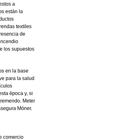
estos a
os están la
oductos
rendas textiles
presencia de
 incendio
de los supuestos
os en la base
e para la salud
ículos
sta época y, si
 tremendo. Meter
asegura Móner.
de comercio