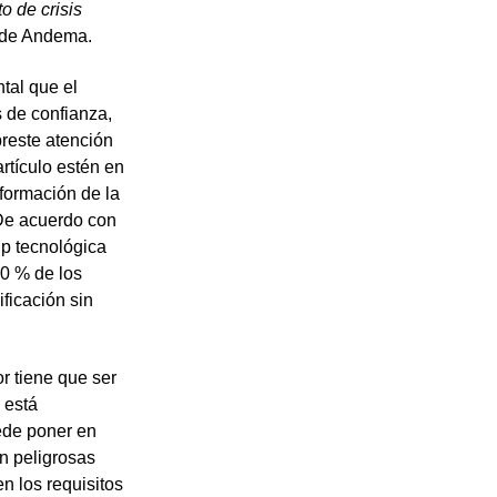
o de crisis
l de Andema.
tal que el
 de confianza,
preste atención
artículo estén en
formación de la
 De acuerdo con
up tecnológica
20 % de los
ficación sin
 tiene que ser
 está
ede poner en
on peligrosas
n los requisitos