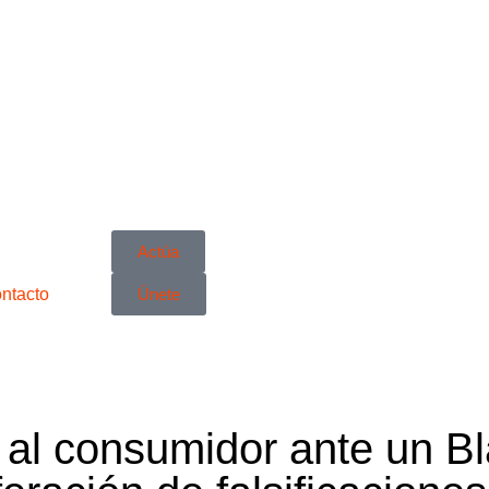
Actúa
ntacto
Únete
l consumidor ante un Bl