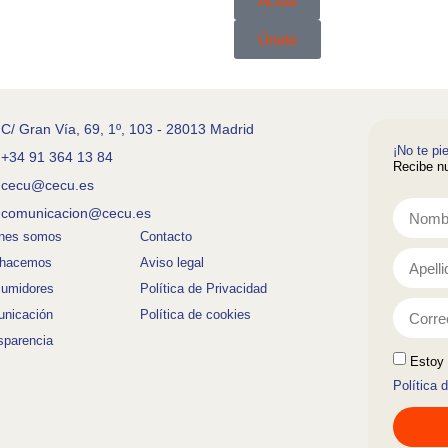
Actúa
Únete
C/ Gran Vía, 69, 1º, 103 - 28013 Madrid
¡No te pi
+34 91 364 13 84
Recibe nu
cecu@cecu.es
comunicacion@cecu.es
nes somos
Contacto
 hacemos
Aviso legal
umidores
Política de Privacidad
nicación
Política de cookies
sparencia
Estoy 
Política 