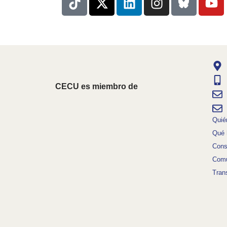
CECU es miembro de
Quié
Qué
Cons
Comu
Tran