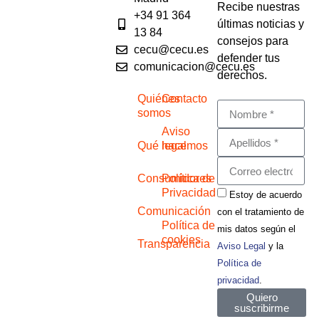
Recibe nuestras
+34 91 364
últimas noticias y
13 84
consejos para
cecu@cecu.es
defender tus
comunicacion@cecu.es
derechos.
Quiénes
Contacto
somos
Aviso
Qué hacemos
legal
Consumidores
Política de
Privacidad
Estoy de acuerdo
Comunicación
con el tratamiento de
Política de
mis datos según el
cookies
Transparencia
Aviso Legal
y la
Política de
privacidad
.
Quiero
suscribirme