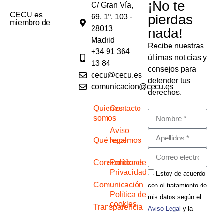
¡No te
C/ Gran Vía,
CECU es
pierdas
69, 1º, 103 -
miembro de
28013
nada!
Madrid
Recibe nuestras
+34 91 364
últimas noticias y
13 84
consejos para
cecu@cecu.es
defender tus
comunicacion@cecu.es
derechos.
Quiénes
Contacto
somos
Aviso
Qué hacemos
legal
Consumidores
Política de
Privacidad
Estoy de acuerdo
Comunicación
con el tratamiento de
Política de
mis datos según el
cookies
Transparencia
Aviso Legal
y la