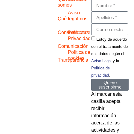
somos
Aviso
Qué hacemos
legal
Consumidores
Política de
Privacidad
Estoy de acuerdo
Comunicación
con el tratamiento de
Política de
mis datos según el
cookies
Transparencia
Aviso Legal
y la
Política de
privacidad
.
Quiero
suscribirme
Al marcar esta
casilla acepta
recibir
información
acerca de las
actividades y