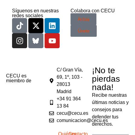
Síguenos en nuestras
Colabora con CECU
redes sociales
Actúa
Únete
¡No te
C/ Gran Vía,
CECU es
pierdas
69, 1º, 103 -
miembro de
28013
nada!
Madrid
Recibe nuestras
+34 91 364
últimas noticias y
13 84
consejos para
cecu@cecu.es
defender tus
comunicacion@cecu.es
derechos.
Quiénes
Contacto