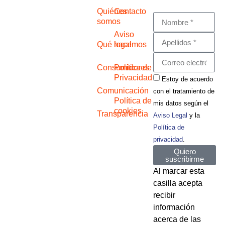
Quiénes
Contacto
somos
Aviso
Qué hacemos
legal
Consumidores
Política de
Privacidad
Estoy de acuerdo
Comunicación
con el tratamiento de
Política de
mis datos según el
cookies
Transparencia
Aviso Legal
y la
Política de
privacidad
.
Quiero
suscribirme
Al marcar esta
casilla acepta
recibir
información
acerca de las