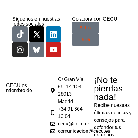
Síguenos en nuestras
Colabora con CECU
redes sociales
Actúa
Únete
¡No te
C/ Gran Vía,
CECU es
pierdas
69, 1º, 103 -
miembro de
28013
nada!
Madrid
Recibe nuestras
+34 91 364
últimas noticias y
13 84
consejos para
cecu@cecu.es
defender tus
comunicacion@cecu.es
derechos.