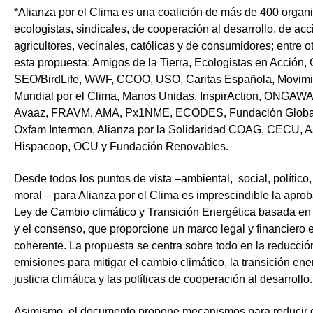
*Alianza por el Clima es una coalición de más de 400 organ
ecologistas, sindicales, de cooperación al desarrollo, de acci
agricultores, vecinales, católicas y de consumidores; entre o
esta propuesta: Amigos de la Tierra, Ecologistas en Acción,
SEO/BirdLife, WWF, CCOO, USO, Caritas Española, Movimi
Mundial por el Clima, Manos Unidas, InspirAction, ONGAW
Avaaz, FRAVM, AMA, Px1NME, ECODES, Fundación Global
Oxfam Intermon, Alianza por la Solidaridad COAG, CECU, 
Hispacoop, OCU y Fundación Renovables.
Desde todos los puntos de vista –ambiental, social, político
moral – para Alianza por el Clima es imprescindible la apro
Ley de Cambio climático y Transición Energética basada en 
y el consenso, que proporcione un marco legal y financiero e
coherente. La propuesta se centra sobre todo en la
reducció
emisiones para mitigar el cambio climático, la transición ener
justicia climática y las políticas de cooperación al desarrollo
.
Asimismo, el documento propone mecanismos para reducir 