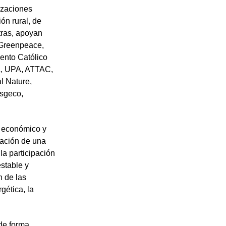
izaciones
ón rural, de
tras, apoyan
 Greenpeace,
ento Católico
A, UPA, ATTAC,
 Nature,
Asgeco,
, económico y
bación de una
la participación
stable y
n de las
gética, la
de forma