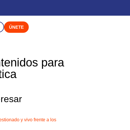
ÚNETE
ntenidos para
tica
eresar
stionado y vivo frente a los