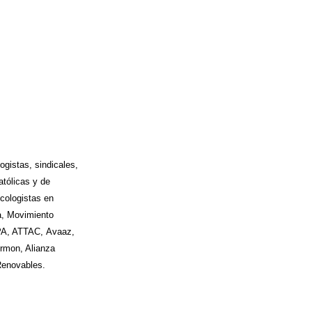
ogistas, sindicales,
atólicas y de
Ecologistas en
, Movimiento
PA, ATTAC, Avaaz,
mon, Alianza
Renovables.