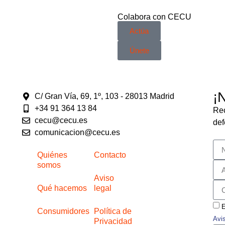
Colabora con CECU
Actúa
Únete
¡
C/ Gran Vía, 69, 1º, 103 - 28013 Madrid
+34 91 364 13 84
Rec
cecu@cecu.es
def
comunicacion@cecu.es
Quiénes
Contacto
somos
Aviso
Qué hacemos
legal
E
Consumidores
Política de
Avi
Privacidad