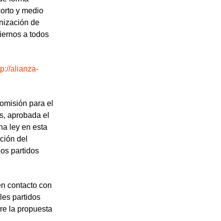
corto y medio
nización de
iernos a todos
tp://alianza-
Comisión para el
s, aprobada el
na ley en esta
ación del
los partidos
en contacto con
les partidos
bre la propuesta