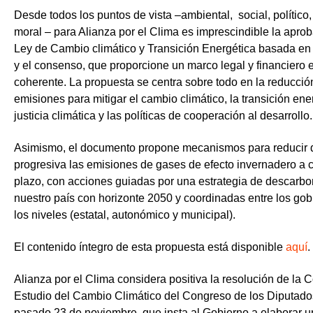
Desde todos los puntos de vista –ambiental, social, político
moral – para Alianza por el Clima es imprescindible la apro
Ley de Cambio climático y Transición Energética basada en 
y el consenso, que proporcione un marco legal y financiero e
coherente. La propuesta se centra sobre todo en la reducció
emisiones para mitigar el cambio climático, la transición ener
justicia climática y las políticas de cooperación al desarrollo.
Asimismo, el documento propone mecanismos para reducir 
progresiva las emisiones de gases de efecto invernadero a 
plazo, con acciones guiadas por una estrategia de descarbo
nuestro país con horizonte 2050 y coordinadas entre los gob
los niveles (estatal, autonómico y municipal).
El contenido íntegro de esta propuesta está disponible
aquí
.
Alianza por el Clima considera positiva la resolución de la 
Estudio del Cambio Climático del Congreso de los Diputado
pasado 23 de noviembre, que insta al Gobierno a elaborar u