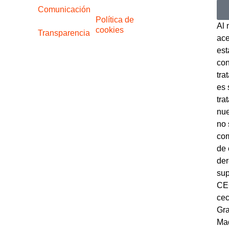
Comunicación
Política de
Al 
cookies
Transparencia
ace
est
con
tra
es 
tra
nue
no 
com
de 
der
sup
CEC
cec
Gra
Mad