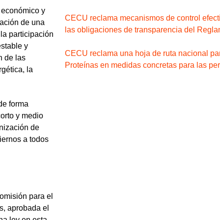
, económico y
CECU reclama mecanismos de control efectiv
bación de una
las obligaciones de transparencia del Reglam
la participación
stable y
CECU reclama una hoja de ruta nacional par
n de las
Proteínas en medidas concretas para las p
gética, la
de forma
corto y medio
nización de
iernos a todos
Comisión para el
s, aprobada el
na ley en esta