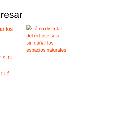
eresar
ar los
 si tu
 qué