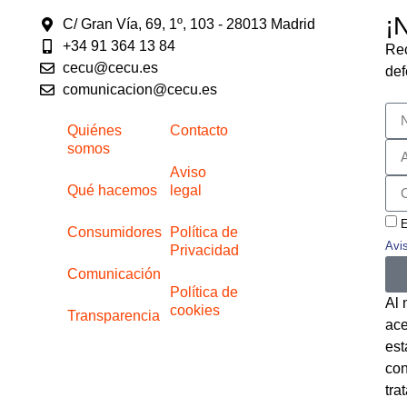
¡
C/ Gran Vía, 69, 1º, 103 - 28013 Madrid
+34 91 364 13 84
Rec
cecu@cecu.es
def
comunicacion@cecu.es
Quiénes
Contacto
somos
Aviso
Qué hacemos
legal
E
Consumidores
Política de
Avi
Privacidad
Comunicación
Política de
Al 
cookies
Transparencia
ace
est
con
tra