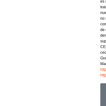
es 
tra
nue
no 
com
de 
der
sup
CEC
cec
Gra
Mad
htt
htt