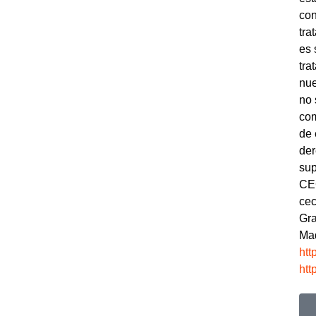
con
tra
es 
tra
nue
no 
com
de 
der
sup
CEC
cec
Gra
Mad
htt
htt