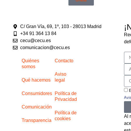
¡
C/ Gran Vía, 69, 1º, 103 - 28013 Madrid
+34 91 364 13 84
Rec
cecu@cecu.es
def
comunicacion@cecu.es
Quiénes
Contacto
somos
Aviso
Qué hacemos
legal
E
Consumidores
Política de
Avi
Privacidad
Comunicación
Política de
Al 
cookies
Transparencia
ace
est