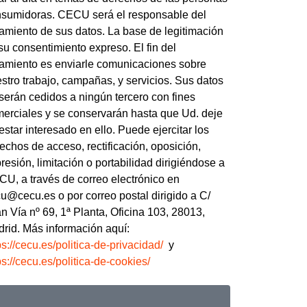
sumidoras. CECU será el responsable del
tamiento de sus datos. La base de legitimación
su consentimiento expreso. El fin del
tamiento es enviarle comunicaciones sobre
stro trabajo, campañas, y servicios. Sus datos
serán cedidos a ningún tercero con fines
erciales y se conservarán hasta que Ud. deje
estar interesado en ello. Puede ejercitar los
echos de acceso, rectificación, oposición,
resión, limitación o portabilidad dirigiéndose a
U, a través de correo electrónico en
u@cecu.es o por correo postal dirigido a C/
n Vía nº 69, 1ª Planta, Oficina 103, 28013,
rid. Más información aquí:
ps://cecu.es/politica-de-privacidad/
y
ps://cecu.es/politica-de-cookies/