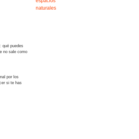
l: qué puedes
aje no sale como
al por los
cer si te has