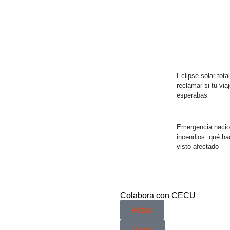
Eclipse solar tota
reclamar si tu vi
esperabas
Emergencia nacion
incendios: qué ha
visto afectado
Colabora con CECU
Actúa
Únete