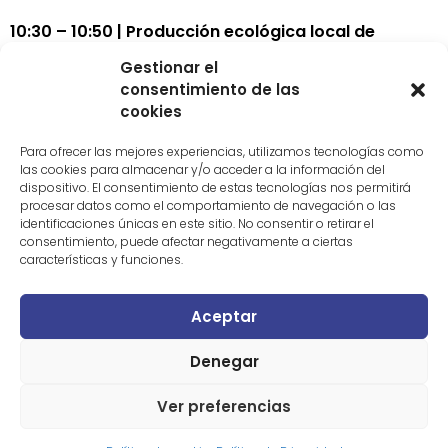
10:30 – 10:50 | Producción ecológica local de
legumbres
Gestionar el
consentimiento de las
Hazialdeko (Navarra).
Experiencia de la cooperativa
cookies
en la recuperación y comercialización de variedades
locales de legumbres ecológicas, promoción de
Para ofrecer las mejores experiencias, utilizamos tecnologías como
las cookies para almacenar y/o acceder a la información del
circuitos cortos y desafíos de la producción a
dispositivo. El consentimiento de estas tecnologías nos permitirá
pequeña escala.
procesar datos como el comportamiento de navegación o las
identificaciones únicas en este sitio. No consentir o retirar el
10:50 – 11:10 | Manifiesto «Por las legumbres» y
consentimiento, puede afectar negativamente a ciertas
características y funciones.
proyecto CropCat
Alimentta.
Presentación del
Manifiesto «Por las
Aceptar
legumbres»
, que reivindica el papel central de las
legumbres en la transición hacia sistemas alimentarios
Denegar
más justos y sostenibles. Exposición del proyecto
Ver preferencias
CropCat: recuperación y promoción del cultivo de
legumbres en Cataluña.