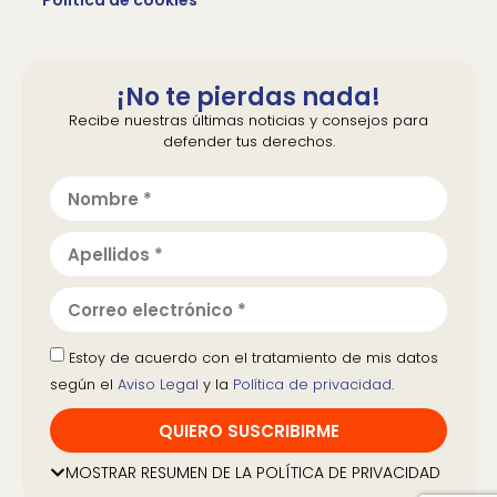
Política de cookies
¡No te pierdas nada!
Recibe nuestras últimas noticias y consejos para
defender tus derechos.
Estoy de acuerdo con el tratamiento de mis datos
según el
Aviso Legal
y la
Política de privacidad
.
QUIERO SUSCRIBIRME
Al marcar esta casilla acepta recibir información
MOSTRAR RESUMEN DE LA POLÍTICA DE PRIVACIDAD
acerca de las actividades y campañas de CECU