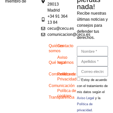
miembro de
28013
nada!
Madrid
Recibe nuestras
+34 91 364
últimas noticias y
13 84
consejos para
cecu@cecu.es
defender tus
comunicacion@cecu.es
derechos.
Quiénes
Contacto
somos
Aviso
Qué hacemos
legal
Consumidores
Política de
Privacidad
Estoy de acuerdo
Comunicación
con el tratamiento de
Política de
mis datos según el
cookies
Transparencia
Aviso Legal
y la
Política de
privacidad
.