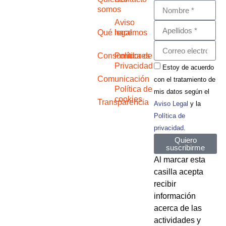
somos
Aviso
Qué hacemos
legal
Consumidores
Política de
Privacidad
Estoy de acuerdo
Comunicación
con el tratamiento de
Política de
mis datos según el
cookies
Transparencia
Aviso Legal
y la
Política de
privacidad
.
Quiero
suscribirme
Al marcar esta
casilla acepta
recibir
información
acerca de las
actividades y