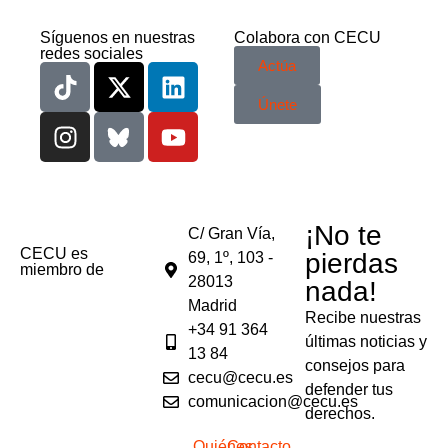
Síguenos en nuestras
Colabora con CECU
redes sociales
Actúa
Únete
¡No te
C/ Gran Vía,
CECU es
pierdas
69, 1º, 103 -
miembro de
28013
nada!
Madrid
Recibe nuestras
+34 91 364
últimas noticias y
13 84
consejos para
cecu@cecu.es
defender tus
comunicacion@cecu.es
derechos.
Quiénes
Contacto