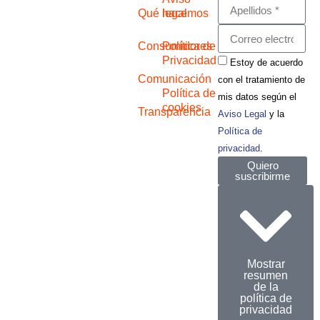
Qué hacemos
legal
Consumidores
Política de
Privacidad
Estoy de acuerdo
Comunicación
con el tratamiento de
Política de
mis datos según el
cookies
Transparencia
Aviso Legal
y la
Política de
privacidad
.
Quiero
suscribirme
Al marcar esta
casilla acepta
recibir
información
acerca de las
Mostrar
resumen
actividades y
de la
campañas de
política de
privacidad
CECU y estar al