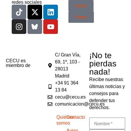
redes sociales
Actúa
Únete
¡No te
C/ Gran Vía,
CECU es
pierdas
69, 1º, 103 -
miembro de
28013
nada!
Madrid
Recibe nuestras
+34 91 364
últimas noticias y
13 84
consejos para
cecu@cecu.es
defender tus
comunicacion@cecu.es
derechos.
Quiénes
Contacto
somos
Aviso