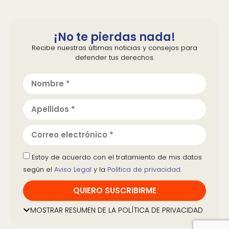
¡No te pierdas nada!
Recibe nuestras últimas noticias y consejos para
defender tus derechos.
Estoy de acuerdo con el tratamiento de mis datos
según el
Aviso Legal
y la
Política de privacidad
.
QUIERO SUSCRIBIRME
Al marcar esta casilla acepta recibir información
MOSTRAR RESUMEN DE LA POLÍTICA DE PRIVACIDAD
acerca de las actividades y campañas de CECU
y estar al día en temas de derechos de las