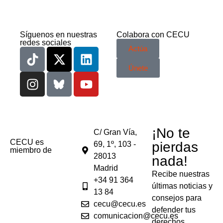
Síguenos en nuestras
Colabora con CECU
redes sociales
Actúa
Únete
¡No te
C/ Gran Vía,
CECU es
pierdas
69, 1º, 103 -
miembro de
28013
nada!
Madrid
Recibe nuestras
+34 91 364
últimas noticias y
13 84
consejos para
cecu@cecu.es
defender tus
comunicacion@cecu.es
derechos.