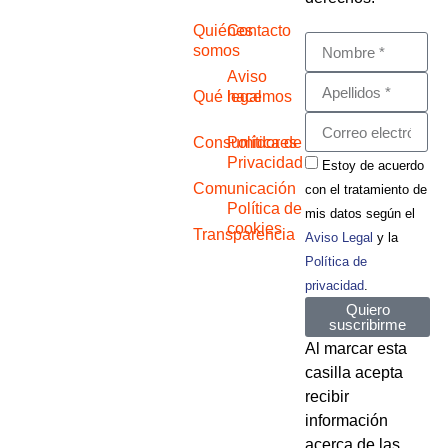
Quiénes
Contacto
somos
Aviso
Qué hacemos
legal
Consumidores
Política de
Privacidad
Estoy de acuerdo
Comunicación
con el tratamiento de
Política de
mis datos según el
cookies
Transparencia
Aviso Legal
y la
Política de
privacidad
.
Quiero
suscribirme
Al marcar esta
casilla acepta
recibir
información
acerca de las