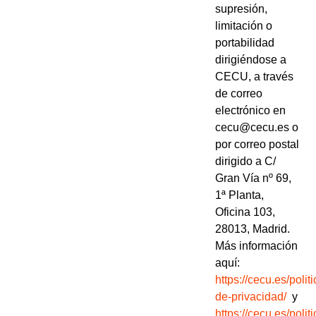
supresión,
limitación o
portabilidad
dirigiéndose a
CECU, a través
de correo
electrónico en
cecu@cecu.es o
por correo postal
dirigido a C/
Gran Vía nº 69,
1ª Planta,
Oficina 103,
28013, Madrid.
Más información
aquí:
https://cecu.es/politi
de-privacidad/
y
https://cecu.es/politi