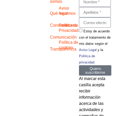
somos
Aviso
Qué hacemos
legal
Consumidores
Política de
Privacidad
Estoy de acuerdo
Comunicación
con el tratamiento de
Política de
mis datos según el
cookies
Transparencia
Aviso Legal
y la
Política de
privacidad
.
Quiero
suscribirme
Al marcar esta
casilla acepta
recibir
información
acerca de las
actividades y
campañas de