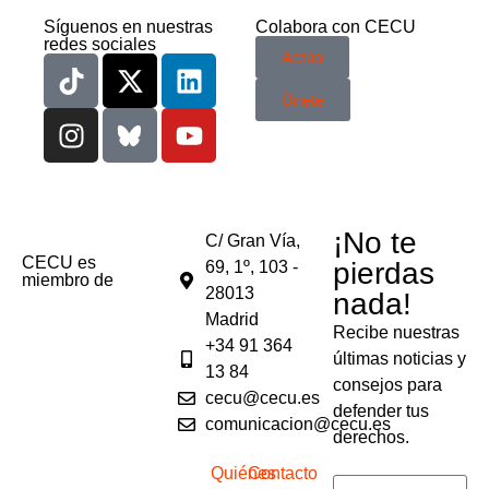
Síguenos en nuestras
Colabora con CECU
redes sociales
Actúa
Únete
¡No te
C/ Gran Vía,
CECU es
pierdas
69, 1º, 103 -
miembro de
28013
nada!
Madrid
Recibe nuestras
+34 91 364
últimas noticias y
13 84
consejos para
cecu@cecu.es
defender tus
comunicacion@cecu.es
derechos.
Quiénes
Contacto